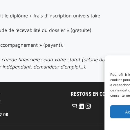
 le diplôme + frais d’inscription universitaire
de de recevabilité du dossier » (gratuite)
ccompagnement » (payant).
 charge financière selon votre statut (salarié du secteur pri
eur indépendant, demandeur d’emploi…).
Pour offrir 
cookies pour
à ces techn
de navigatio
RESTONS EN CONTACT
y
consentement
Z
E-mail
LinkedIn
Instagram
Ac
2 00