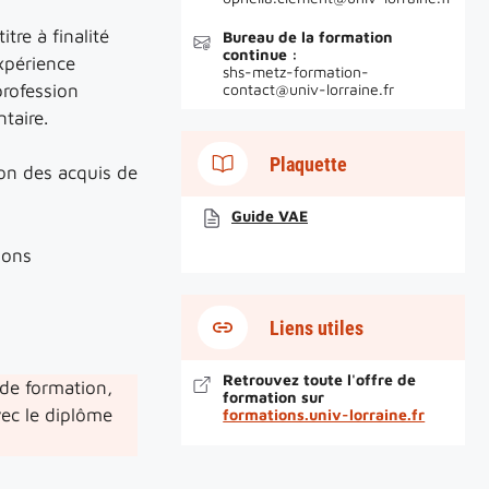
tre à finalité
Bureau de la formation
continue :
expérience
shs-metz-formation-
profession
contact@univ-lorraine.fr
taire.
Plaquette
ion des acquis de
Guide VAE
ions
Liens utiles
Retrouvez toute l'offre de
 de formation,
formation sur
vec le diplôme
formations.univ-lorraine.fr