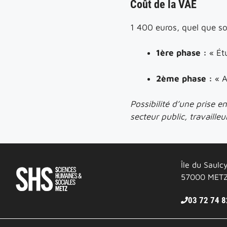
C
oût de la VAE
1 400 euros, quel que soit
1ère phase :
« Étu
2ème phase :
« A
Possibilité d’une prise en
secteur public, travaill
Île du Saulc
57000 MET
03 72 74 8