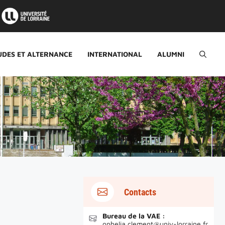
UDES ET ALTERNANCE
INTERNATIONAL
ALUMNI
Contacts
Bureau de la VAE :
ophelia.clement@univ-lorraine.fr