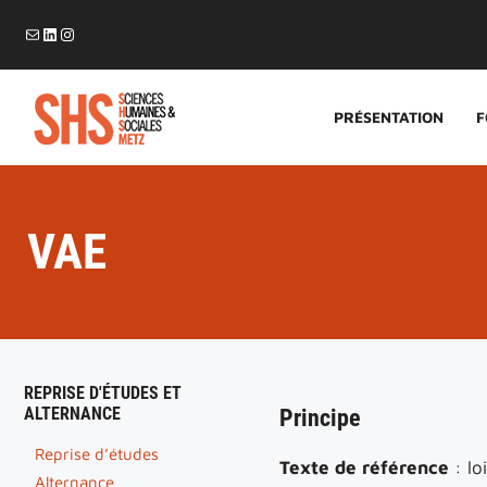
Aller
E-mail
LinkedIn
Instagram
au
contenu
PRÉSENTATION
F
VAE
REPRISE D'ÉTUDES ET
ALTERNANCE
Principe
Reprise d’études
Texte de référence
: lo
Alternance