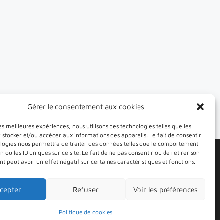
vé, salarié du
Gérer le consentement aux cookies
les meilleures expériences, nous utilisons des technologies telles que les
 stocker et/ou accéder aux informations des appareils. Le fait de consentir
ologies nous permettra de traiter des données telles que le comportement
n ou les ID uniques sur ce site. Le fait de ne pas consentir ou de retirer son
Une unité de formation et de recherche de
 peut avoir un effet négatif sur certaines caractéristiques et fonctions.
cepter
Refuser
Voir les préférences
lien vers le site ul
Politique de cookies