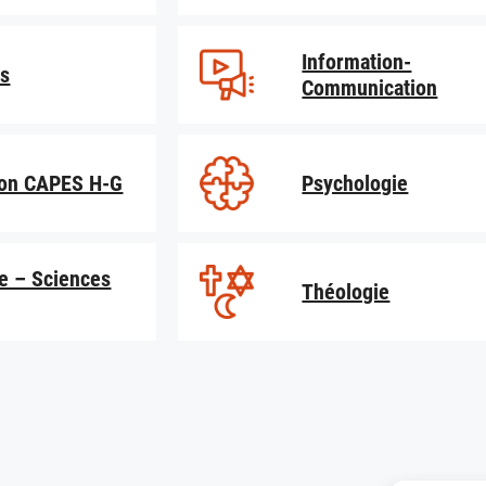
Information-
s
Communication
ion CAPES H-G
Psychologie
ie – Sciences
Théologie