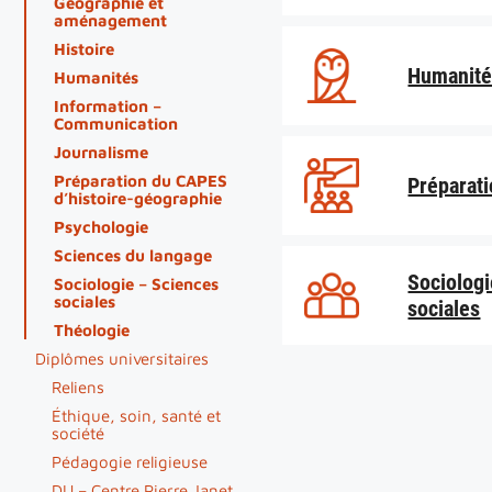
Géographie et
aménagement
Histoire
Humanité
Humanités
Information –
Communication
Journalisme
Préparation du CAPES
Préparat
d’histoire-géographie
Psychologie
Sciences du langage
Sociolog
Sociologie – Sciences
sociales
sociales
Théologie
Diplômes universitaires
Reliens
Éthique, soin, santé et
société
Pédagogie religieuse
DU – Centre Pierre Janet