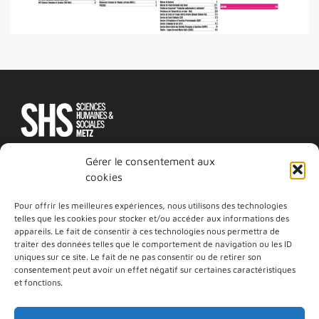
Île du Saulcy
Gérer le consentement aux
57000 METZ
cookies
03 72 74 82 00
Pour offrir les meilleures expériences, nous utilisons des technologies
telles que les cookies pour stocker et/ou accéder aux informations des
appareils. Le fait de consentir à ces technologies nous permettra de
RESTONS EN CONTACT
traiter des données telles que le comportement de navigation ou les ID
uniques sur ce site. Le fait de ne pas consentir ou de retirer son
E-mail
LinkedIn
Instagram
consentement peut avoir un effet négatif sur certaines caractéristiques
Une unité de formation et de recherche de
et fonctions.