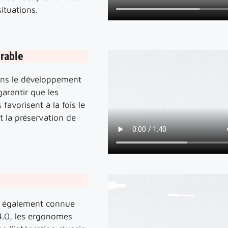
ituations.
rable
ans le développement
garantir que les
s favorisent à la fois le
t la préservation de
r, également connue
4.0, les ergonomes