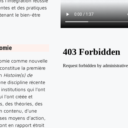
s l’intégration réussie
ntes et des pratiques
enant le bien-être
nomie
nomie comme nouvelle
constitue la première
on
Histoire(s) de
’une discipline récente
nstitutions qui l’ont
 l’ont créée et
, des théories, des
n contenu, d’une
 ses moyens d’action,
sont en rapport étroit