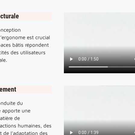
cturale
onception
 l’ergonome est crucial
paces bâtis répondent
tés des utilisateurs
le.
gement
onduite du
 apporte une
atière de
actions humaines, des
 de l’adaptation des