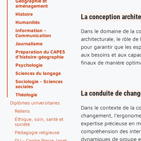
Géographie et
aménagement
Histoire
La conception archite
Humanités
Information –
Dans le domaine de la c
Communication
architecturale, le rôle de
Journalisme
pour garantir que les es
Préparation du CAPES
aux besoins et aux capaci
d’histoire-géographie
finaux de manière optima
Psychologie
Sciences du langage
Sociologie – Sciences
sociales
La conduite de chan
Théologie
Diplômes universitaires
Dans le contexte de la c
Reliens
changement, l’ergonome
Éthique, soin, santé et
expertise précieuse en m
société
compréhension des inter
Pédagogie religieuse
dynamiques de groupe et
DU – Centre Pierre Janet