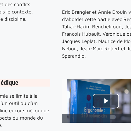
et des conflits
ois le contexte,
Eric Brangier et Annie Drouin
te discipline.
d’aborder cette partie avec Re
Tahar-Hakim Benchekroun, Jea
François Hubault, Véronique de
Jacques Leplat, Maurice de Mo
Neboit, Jean-Marc Robert et 
Sperandio.
pédique
ie se limite à la
’un outil ou d’un
ipline encore méconnue
spects du monde du
e.