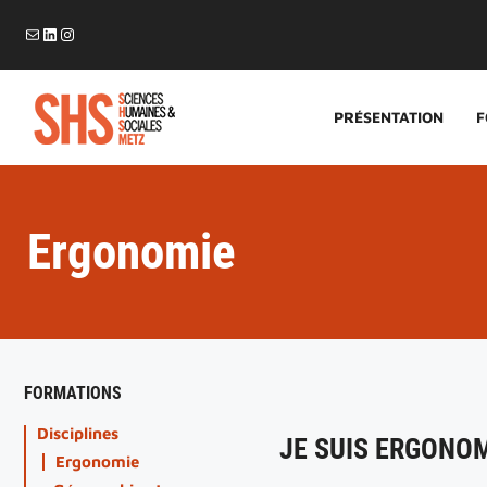
Aller
E-mail
LinkedIn
Instagram
au
contenu
PRÉSENTATION
F
Ergonomie
FORMATIONS
Disciplines
JE SUIS ERGONO
Ergonomie