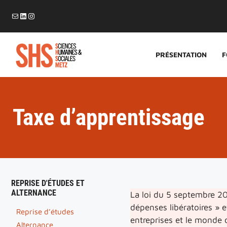
Aller
E-mail
LinkedIn
Instagram
au
contenu
PRÉSENTATION
F
Taxe d’apprentissage
REPRISE D'ÉTUDES ET
ALTERNANCE
La loi du 5 septembre 20
dépenses libératoires » e
Reprise d’études
entreprises et le monde 
Alternance