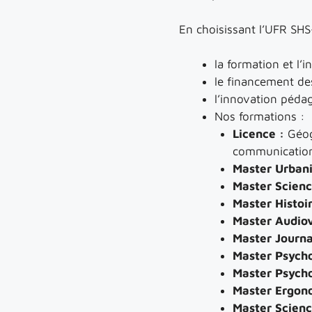
En choisissant l’UFR SH
la formation et l’
le financement de
l’innovation péda
Nos formations :
Licence :
Géog
communication 
Master Urban
Master Scienc
Master Histoir
Master Audiov
Master Journ
Master Psycho
Master Psychol
Master Ergon
Master Scienc