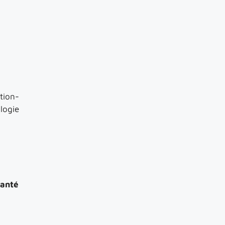
tion-
logie
santé