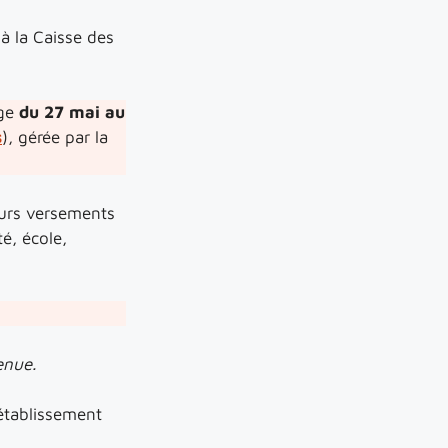
à la Caisse des
age
du 27 mai au
s
), gérée par la
leurs versements
é, école,
enue.
établissement