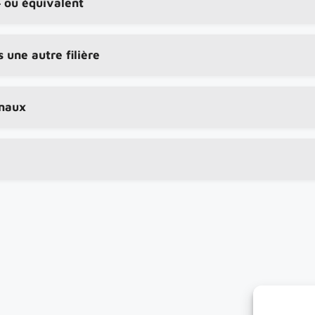
4 ou équivalent
 une autre filière
onaux