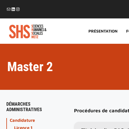
Aller
E-mail
LinkedIn
Instagram
au
contenu
PRÉSENTATION
F
Master 2
DÉMARCHES
ADMINISTRATIVES
Procédures de candidat
Candidature
Licence 1